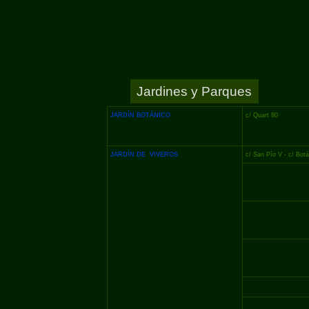
Jardines y Parques
JARDÍN BOTÁNICO
c/ Quart 80
JARDÍN DE VIVEROS
c/ San Pío V -
c/ Botá