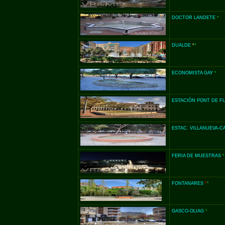
DOCTOR LANDETE
*
DUALDE
*
*
ECONOMISTA GAY
*
ESTACIÓN PONT DE F
ESTAC.
VILLANUEVA-
C
FERIA DE MUESTRAS
*
FONTANARES
*
*
GASCO-
OLIAG
*