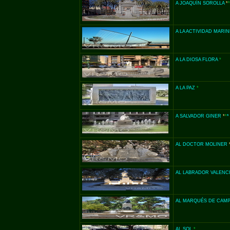
A JOAQUÍN SOROLLA
*
*
A LA ACTIVIDAD MARI
A LA DIOSA FLORA
*
A LA PAZ
*
A SALVADOR GINER
*
*
*
AL DOCTOR MOLINER
AL LABRADOR VALEN
AL MARQUÉS DE CAM
AL SOL
*