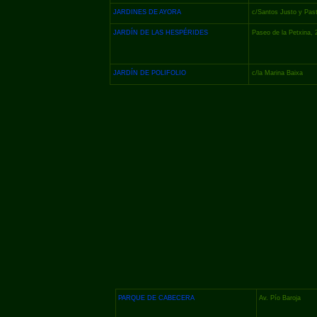
JARDINES DE AYORA
c/Santos Justo y Pas
JARDÍN DE LAS HESPÉRIDES
Paseo de la Petxina, 
JARDÍN DE POLIFOLIO
c/la Marina Baixa
PARQUE DE CABECERA
Av. Pío Baroja