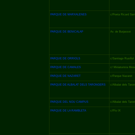
PARQUE DE MARXALENES
c/Poeta Ricard Sa
PARQUE DE BENICALAP
Av. de Burjassot
PARQUE DE ORRIOLS
c/Santiago Rusiñol
PARQUE DE CAMALES
c/ Miniaturista Me
PARQUE DE NAZARET
c/Parque Nazaret
PARQUE DE ALBALAT DELS TARONGERS
c/Albalat dels Taro
PARQUE DEL NOU CAMPUS
c/Albalat dels Taro
PARQUE DE LA RAMBLETA
c/Pío IX