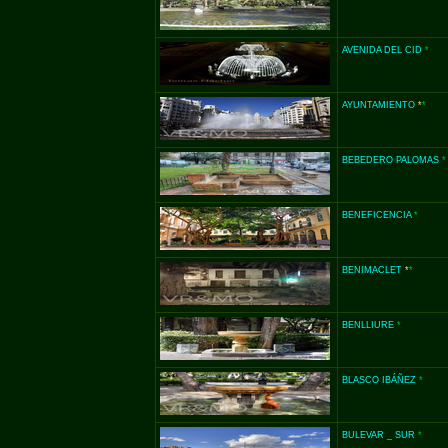
AVENIDA DEL CID
*
AYUNTAMIENTO
*
*
BEBEDERO PALOMAS
*
BENEFICENCIA
*
BENIMACLET
*
*
BENLLIURE
*
BLASCO IBÁÑEZ
*
BULEVAR _ SUR
*