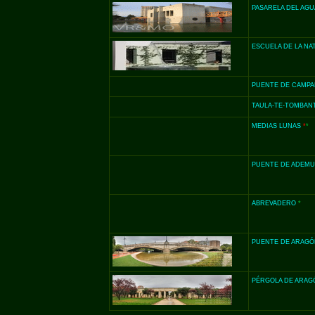
PASARELA DEL AG
ESCUELA DE LA NA
PUENTE DE CAMP
TAULA-
TE-
TOMBAN
MEDIAS LUNAS
*
*
PUENTE DE ADEMU
ABREVADERO
*
PUENTE DE ARAG
PÉRGOLA DE ARA