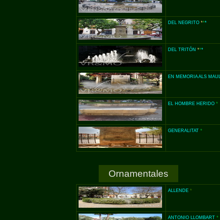
DEL NEGRITO
*
*
*
DEL TRITÓN
*
*
*
EN MEMORIA ALS MAU
EL HOMBRE HERIDO
*
GENERALITAT
*
Ornamentales
ALLENDE
*
ANTONIO LLOMBART
*