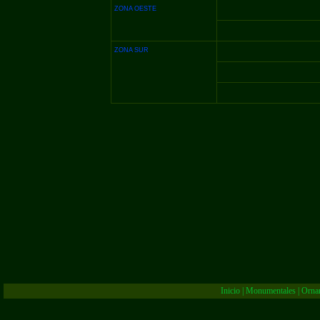
ZONA OESTE
ZONA SUR
Inicio
|
Monumentales
|
Orna