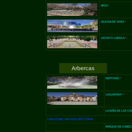
IBIZA
*
IGLESIA DE VERA
*
JACINTO LABAILA
*
Arbercas
NEPTUNO
*
LA ALMOINA
*
LA NIÑA DE LAS C
CAUCE DEL ANTIGUO RÍO TÚRIA
PARQUE DE CABEC