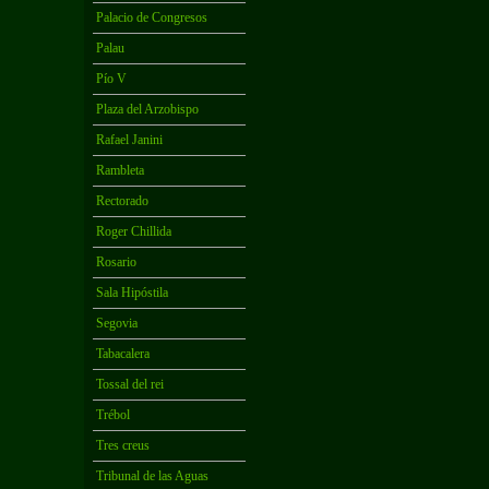
Palacio de Congresos
Palau
Pío V
Plaza del Arzobispo
Rafael Janini
Rambleta
Rectorado
Roger Chillida
Rosario
Sala Hipóstila
Segovia
Tabacalera
Tossal del rei
Trébol
Tres creus
Tribunal de las Aguas