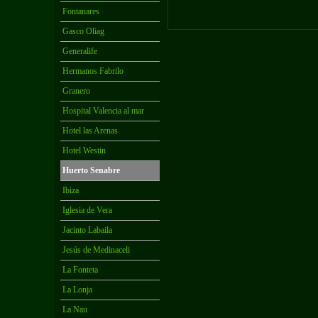
Fontanares
Gasco Oliag
Generalife
Hermanos Fabrilo
Granero
Hospital Valencia al mar
Hotel las Arenas
Hotel Westin
Huerto Senabre
Ibiza
Iglesia de Vera
Jacinto Labaila
Jesús de Medinaceli
La Fonteta
La Lonja
La Nau