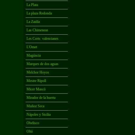
La Plata
La plaza Redonda
La Zaidía
Las Chimeneas
Les Corts valencianes
L'Omet
Magúncia
Marques de dos aguas
Melchor Hoyos
Mestre Ripoll
Micer Mascó
Mirador de la huerta
Muñoz Seca
Nápoles y Sicilia
Obelisco
Oltá