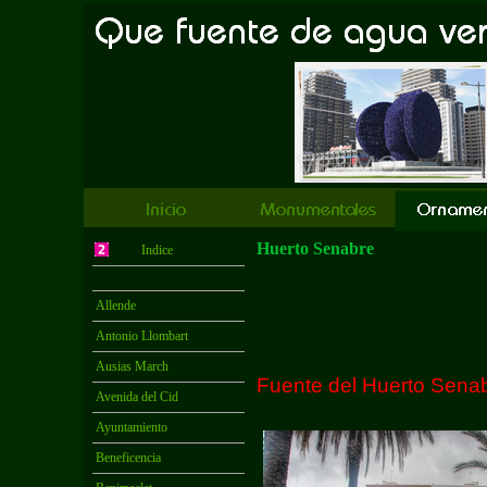
Huerto Senabre
Indice
Allende
Antonio Llombart
Ausias March
Fuente del Huerto Sena
Avenida del Cid
Ayuntamiento
Beneficencia