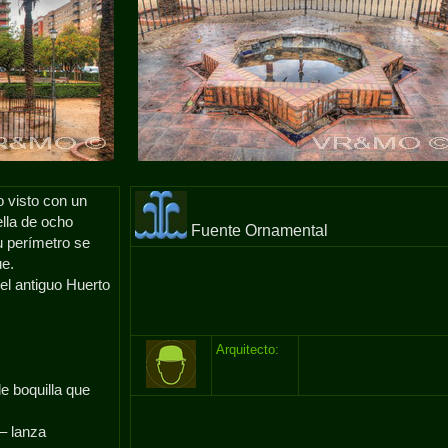
o visto con un
lla de ocho
Fuente Ornamental
u perímetro se
ue.
l antiguo Huerto
Arquitecto:
e boquilla que
 – lanza