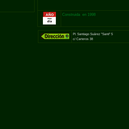
Construida en 1998
Pl. Santiago Suárez "Santi" 5
c/ Carteros 38