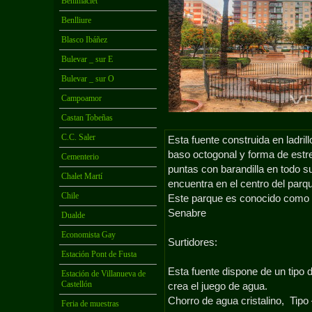
Benimaclet
Benlliure
Blasco Ibáñez
Bulevar _ sur E
Bulevar _ sur O
Campoamor
Castan Tobeñas
C.C. Saler
Esta fuente construida en ladrill
baso octogonal y forma de estre
Cementerio
puntas con barandilla en todo s
Chalet Martí
encuentra en el centro del parq
Chile
Este parque es conocido como e
Senabre
Dualde
Economista Gay
Surtidores:
Estación Pont de Fusta
Esta fuente dispone de un tipo d
Estación de Villanueva de
Castellón
crea el juego de agua.
Chorro de agua cristalino, Tipo
Feria de muestras