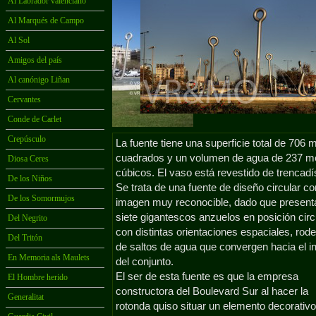
Al Labrador valenciano
Al Marqués de Campo
Al Sol
Amigos del país
Al canónigo Liñan
Cervantes
Conde de Carlet
Crepúsculo
La fuente tiene una superficie total de 706 
cuadrados y un volumen de agua de 237 m
Diosa Ceres
cúbicos. El vaso está revestido de trencadí
De los Niños
Se trata de una fuente de diseño circular c
De los Somormujos
imagen muy reconocible, dado que present
siete gigantescos anzuelos en posición circ
Del Negrito
con distintas orientaciones espaciales, rod
Del Tritón
de saltos de agua que convergen hacia el in
En Memoria als Maulets
del conjunto.
El ser de esta fuente es que la empresa
El Hombre herido
constructora del Boulevard Sur al hacer la
Generalitat
rotonda quiso situar un elemento decorativo