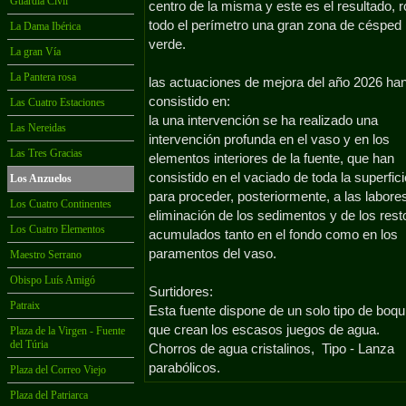
Guardia Civil
centro de la misma y este es el resultado, 
todo el perímetro una gran zona de césped
La Dama Ibérica
verde.
La gran Vía
La Pantera rosa
las actuaciones de mejora del año 2026 ha
consistido en:
Las Cuatro Estaciones
la una intervención se ha realizado una
Las Nereidas
intervención profunda en el vaso y en los
Las Tres Gracias
elementos interiores de la fuente, que han
consistido en el vaciado de toda la superfici
Los Anzuelos
para proceder, posteriormente, a las labore
Los Cuatro Continentes
eliminación de los sedimentos y de los rest
Los Cuatro Elementos
acumulados tanto en el fondo como en los
paramentos del vaso.
Maestro Serrano
Obispo Luís Amigó
Surtidores:
Patraix
Esta fuente dispone de un solo tipo de boqui
que crean los escasos juegos de agua.
Plaza de la Virgen - Fuente
del Túria
Chorros de agua cristalinos, Tipo -
Lanza
parabólicos.
Plaza del Correo Viejo
Plaza del Patriarca