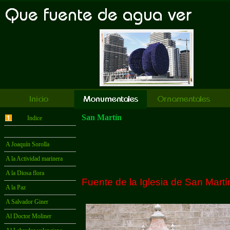
San Martín
Indice
A Joaquín Sorolla
A la Actividad marinera
A la Diosa flora
Fuente de la Iglesia de San Martí
A la Paz
A Salvador Giner
Al Doctor Moliner