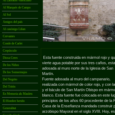
Al Labrador valenciano
Al Marqués de Campo
Al Sol
Amigos del país
Al canónigo Liñan
Cervantes
Conde de Carlet
Crepúsculo
Esta fuente construida en mármol rojo y q
Diosa Ceres
vierte agua potable por sus tres caños, est
De los Niños
adosada al muro norte de la Iglesia de San
De los Somormujos
Martín.
Fuente adosada al muro del campanario,
Del Negrito
realizada con mármol de color rojo, y con la
Del Tritón
y el báculo de San Martín Obispo en márm
En Memoria als Maulets
blanco. Esta fuente fue colocada en este lu
principios de los años 60 procedente de la 
El Hombre herido
Casa de la Enseñanza mandada construir p
Generalitat
arzobispo Mayoral en el siglo XVIII. Hoy, es