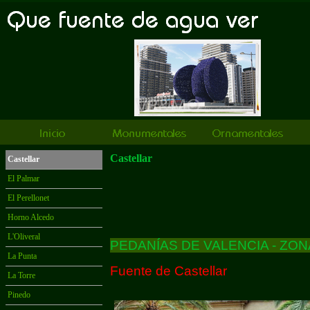
Castellar
Castellar
El Palmar
El Perellonet
Horno Alcedo
L'Oliveral
PEDANÍAS DE VALENCIA -
ZON
La Punta
Fuente de Castellar
La Torre
Pinedo