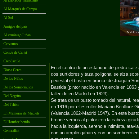
Al Labrador valenciano
Al Marqués de Campo
Al Sol
Amigos del país
Al canónigo Liñan
Cervantes
Conde de Carlet
Crepúsculo
En el centro de un estanque de piedra caliz
Diosa Ceres
dos surtidores y taza poligonal se alza sob
De los Niños
pedestal el busto en bronce de Joaquín Soro
Bastida (pintor nacido en Valencia en 1863 
De los Somormujos
fallecido en Madrid en 1923).
Del Negrito
Se trata de un busto tomado del natural, rea
Del Tritón
en 1916 por el escultor Mariano Benlliure Gi
(Valencia 1862-
Madrid 1947). En este bust
En Memoria als Maulets
bronce vemos al pintor con la cabeza girad
El Hombre herido
hacia la izquierda, sereno e intimista, atavi
Generalitat
con un amplio gabán y con un sombrero en