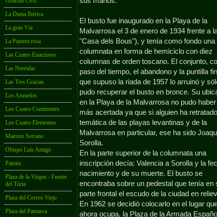
sus manos.
Guardia Civil
La Dama Ibérica
El busto fue inaugurado en la Playa de la
La gran Vía
Malvarrosa el 3 de enero de 1934 frente a l
"Casa dels Bous"), y tenía como fondo una
La Pantera rosa
columnata en forma de hemiciclo con diez
Las Cuatro Estaciones
columnas de orden toscano. El conjunto, co
Las Nereidas
paso del tiempo, el abandono y la puntilla fin
que supuso la riada de 1957 lo arruinó y só
Las Tres Gracias
pudo recuperar el busto en bronce. Su ubic
Los Anzuelos
en la Playa de la Malvarrosa no pudo haber
Los Cuatro Continentes
más acertada ya que si alguien ha retratado
temática de las playas levantinas y de la
Los Cuatro Elementos
Malvarrosa en particular, ese ha sido Joaqu
Maestro Serrano
Sorolla.
Obispo Luís Amigó
En la parte superior de la columnata una
inscripción decía: Valencia a Sorolla y la fe
Patraix
nacimiento y de su muerte. El busto se
Plaza de la Virgen - Fuente
encontraba sobre un pedestal que tenía en 
del Túria
parte frontal el escudo de la ciudad en relie
Plaza del Correo Viejo
En 1962 se decidió colocarlo en el lugar qu
Plaza del Patriarca
ahora ocupa, la Plaza de la Armada Españo