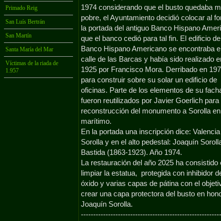
1974 considerando que el busto quedaba 
Primado Reig
pobre, el Ayuntamiento decidió colocar al f
San Luís Bertrán
la portada del antiguo Banco Hispano Amer
San Martín
que el banco cedió para tal fin. El edificio de
Banco Hispano Americano se encontraba e
Santa María del Mar
calle de las Barcas y había sido realizado e
Víctimas de la riada de
1925 por Francisco Mora. Derribado en 19
1.957
para construir sobre su solar un edificio de
oficinas. Parte de los elementos de su fac
fueron reutilizados por Javier Goerlich para 
reconstrucción del monumento a Sorolla en
marítimo.
En la portada una inscripción dice: Valencia
Sorolla y en el alto pedestal: Joaquín Soroll
Bastida (1863-
1923). Año 1974.
La restauración del año 2025 ha consistido
limpiar la estatua, protegida con inhibidor d
óxido y varias capas de pátina con el objeti
crear una capa protectora del busto en hon
Joaquín Sorolla.
-
-
-
-
-
-
-
-
-
-
-
-
-
-
-
-
-
-
-
-
-
-
-
-
-
-
-
-
-
-
-
-
-
-
-
-
-
-
-
-
-
-
-
-
-
-
-
-
-
-
-
-
-
-
-
-