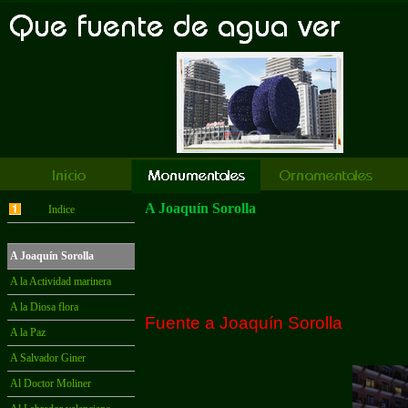
A Joaquín Sorolla
Indice
A Joaquín Sorolla
A la Actividad marinera
A la Diosa flora
Fuente a Joaquín Sorolla
A la Paz
A Salvador Giner
Al Doctor Moliner