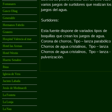
Fontanares
varios juegos de surtidores que realizan los
juegos del agua.
Gasco Oliag
Generalife
Surtidores:
Hermanos Fabrilo
Esta fuente dispone de variados tipos de
Granero
boquillas que crean los juegos de agua.
Hospital Valencia al mar
Corona de chorros, Tipo – lanza parabólico
Hotel las Arenas
Chorros de agua cristalinos, Tipo – lanza
Chorros de agua cristalinos, Tipo – lanza -
Hotel Westin
pulverización.
Huerto Senabre
Ibiza
Iglesia de Vera
Jacinto Labaila
Jesús de Medinaceli
La Fonteta
La Lonja
La Nau