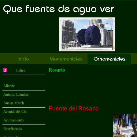
Rosario
Indice
Allende
Antonio Llombart
Ausias March
Fuente del Rosario
Avenida del Cid
Ayuntamiento
Beneficencia