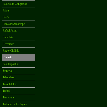
Palacio de Congresos
Palau
Pío V
Plaza del Arzobispo
Rafael Janini
Rambleta
Rectorado
Roger Chillida
Rosario
Sala Hipóstila
Segovia
Tabacalera
Tossal del rei
Trébol
Tres creus
Tribunal de las Aguas