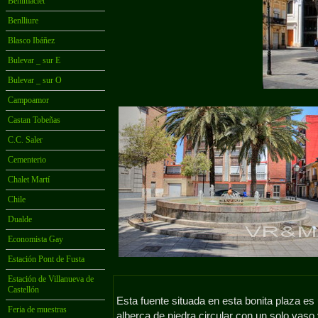
Benimaclet
Benlliure
Blasco Ibáñez
Bulevar _ sur E
Bulevar _ sur O
Campoamor
Castan Tobeñas
C.C. Saler
Cementerio
Chalet Martí
Chile
Dualde
Economista Gay
Estación Pont de Fusta
Estación de Villanueva de
Castellón
Esta fuente situada en esta bonita plaza es
Feria de muestras
alberca de piedra circular con un solo vaso