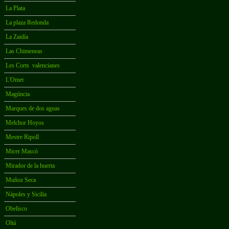
La Plata
La plaza Redonda
La Zaidía
Las Chimeneas
Les Corts valencianes
L'Omet
Magúncia
Marques de dos aguas
Melchor Hoyos
Mestre Ripoll
Micer Mascó
Mirador de la huerta
Muñoz Seca
Nápoles y Sicilia
Obelisco
Oltá