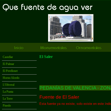
El Saler
Castellar
El Palmar
El Perellonet
Horno Alcedo
L'Oliveral
PEDANÍAS DE VALENCIA -
ZON
La Punta
Fuente de El Saler
La Torre
Esta fuente ya no existe, solo existe en este índ
Pinedo