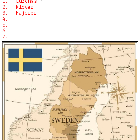
1.
Euronäs
*
2.
Klöver
3.
Majorer
4.
5.
6.
7.