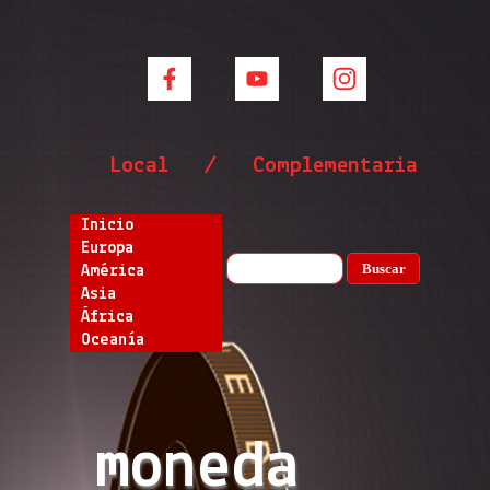
Local / Complementaria
Inicio
Europa
Buscar
América
Asia
África
Oceanía
moneda 