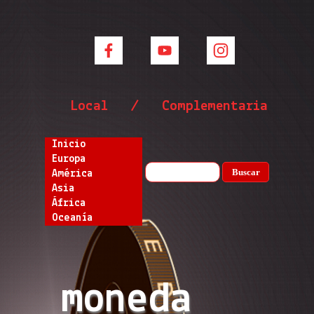
Local / Complementaria
Inicio
Europa
Buscar
América
Asia
África
Oceanía
moneda 