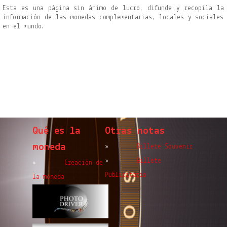
Esta es una página sin ánimo de lucro, difunde y recopila la
información de las monedas complementarias, locales y sociales
en el mundo.
Qué es la
Otras notas
moneda
»
Billete Souvenir
»
Billete
»
Creación de
Publicitario
la moneda
»
Cheque Regalo
»
»
Artmoney
Características
»
Moneda Antigua
»
Objetivos