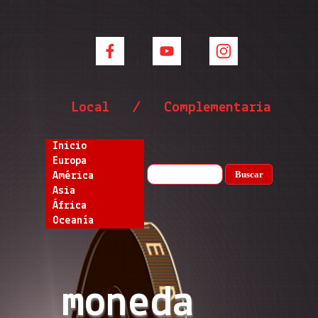
Local / Complementaria
Inicio
Europa
Buscar
América
Asia
África
Oceanía
moneda 