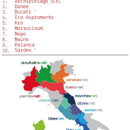
1.
Archipiélago SCEC
2.
Danee
Ducati
*
3.
Eco Aspromonte
4.
Kro
5.
Marrucinum
6.
Napo
7.
Nauno
8.
Palanca
9.
Sardex
*
10.