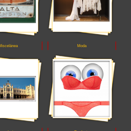
Miscelánea
Moda