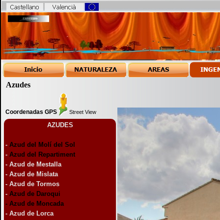
Azudes
Coordenadas GPS
Street View
AZUDES
-
Azud del
Molí del Sol
-
Azud del Repartiment
-
Azud de Mestalla
-
Azud de Mislata
-
Azud de Tormos
-
Azud de Daroqui
-
Azud de Moncada
-
Azud de Lorca