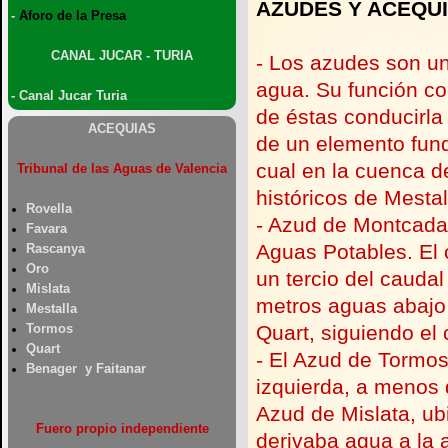
AZUDES Y ACEQU
-
Aforo de la Presa
CANAL JUCAR -
TURIA
-
Los azudes son un 
agua. Su función co
-
Canal Jucar Turia
de éstas conducirla
ACEQUIAS
de un elemento fund
cual en la cuenca d
Tribunal de las Aguas de Valencia
históricos de Mesta
Rovella
-
Azud de Montcada 
Favara
Aguas Potables. El c
Rascanya
Oro
un tercio del caudal
Mislata
metros aguas abajo
Mestalla
Tormos
Quart, siguiendo el 
Quart
-
El Azud de Tormos 
Benager y Faitanar
izquierda, a menos 
Azud de Mislata, ub
Fuero propio independiente
derivaba agua a la