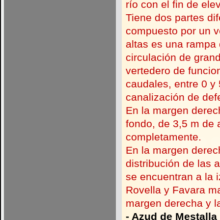
río con el fin de el
Tiene dos partes di
compuesto por un ve
altas es una rampa 
circulación de gran
vertedero de funci
caudales, entre 0 y
canalización de def
En la margen derec
fondo, de 3,5 m de 
completamente.
En la margen derech
distribución de las 
se encuentran a la 
Rovella y Favara ma
margen derecha y la
-
Azud de Mestalla