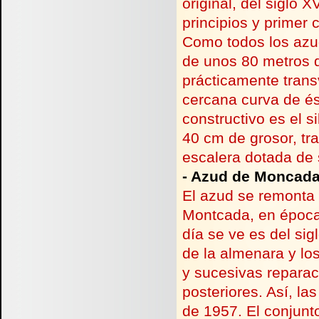
original, del siglo
principios y primer 
Como todos los azud
de unos 80 metros d
prácticamente transv
cercana curva de ést
constructivo es el s
40 cm de grosor, t
escalera dotada de 
-
Azud de Moncad
El azud se remonta
Montcada, en época 
día se ve es del sig
de la almenara y lo
y sucesivas reparaci
posteriores. Así, la
de 1957. El conjunt