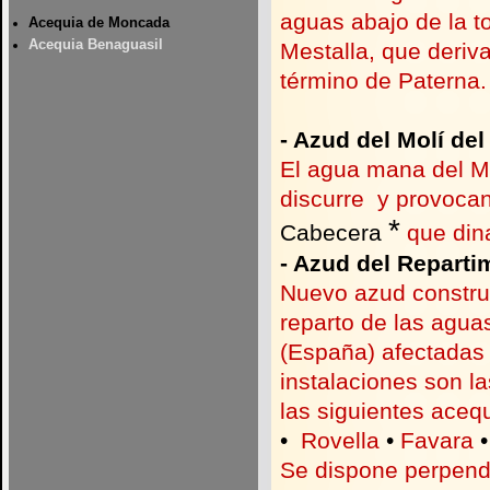
aguas abajo de la t
Acequia de Moncada
Acequia Benaguasil
Mestalla, que deriv
término de Paterna.
-
Azud del Molí del
El agua mana del M
discurre y provoca
*
Cabecera
que dina
-
Azud del Reparti
Nuevo azud construi
reparto de las agua
(España) afectadas 
instalaciones son la
las siguientes aceq
•
Rovella
•
Favara
Se dispone perpendi