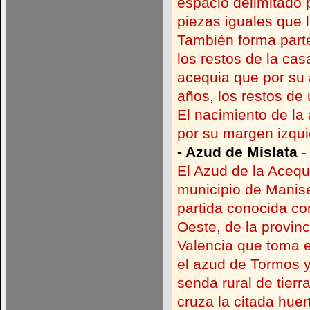
espacio delimitado 
piezas iguales que l
También forma parte
los restos de la ca
acequia que por su
años, los restos de
El nacimiento de la 
por su margen izqui
-
Azud de Mislata
-
El Azud de la Acequi
municipio de Manise
partida conocida co
Oeste, de la provin
Valencia que toma e
el azud de Tormos y
senda rural de tierr
cruza la citada huer