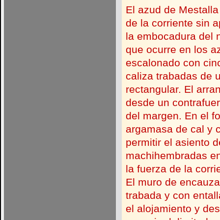
El azud de Mestalla 
de la corriente sin 
la embocadura del n
que ocurre en los a
escalonado con cinc
caliza trabadas de 
rectangular. El arra
desde un contrafuer
del margen. En el f
argamasa de cal y 
permitir el asiento d
machihembradas en 
la fuerza de la corri
El muro de encauzam
trabada y con entall
el alojamiento y de