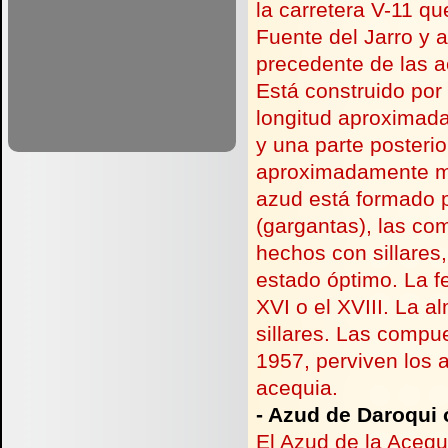
la carretera V-
11 qu
Fuente del Jarro y 
precedente de las 
Está construido por
longitud aproximad
y una parte posteri
aproximadamente me
azud está formado p
(gargantas), las co
hechos con sillares
estado óptimo. La fe
XVI o el XVIII. La 
sillares. Las compue
1957, perviven los a
acequia.
-
Azud de Daroqui 
El Azud de la Acequ