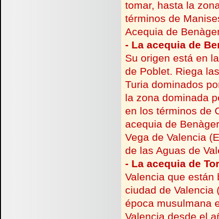
tomar, hasta la zon
términos de Manises
Acequia de Benàger 
-
La acequia de Ben
Su origen está en l
de Poblet. Riega la
Turia dominados por
la zona dominada po
en los términos de C
acequia de Benàger 
Vega de Valencia (Es
de las Aguas de Val
-
La acequia de To
Valencia que están b
ciudad de Valencia 
época musulmana en
Valencia desde el a