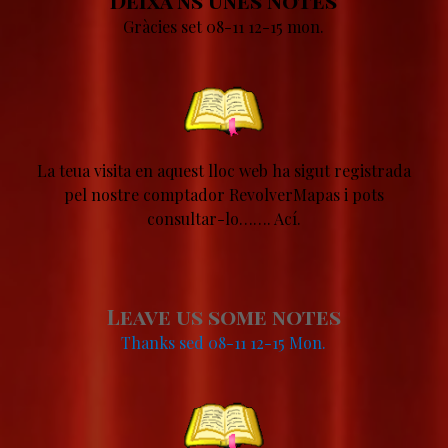
Deixa'ns unes Notes
Gràcies set 08-11 12-15 mon.
La teua visita en aquest lloc web ha sigut registrada
pel nostre comptador RevolverMapas i pots
consultar-lo…….
Ací
.
Leave us some notes
Thanks sed 08-11 12-15 Mon.