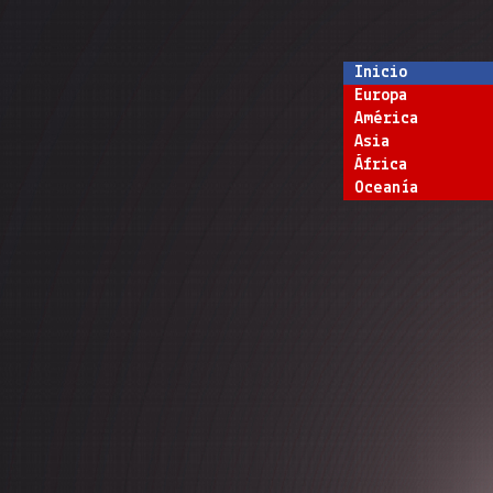
Inicio
Europa
América
Asia
África
Oceanía