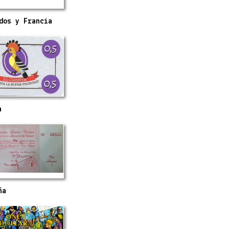
dos y Francia
a
ña