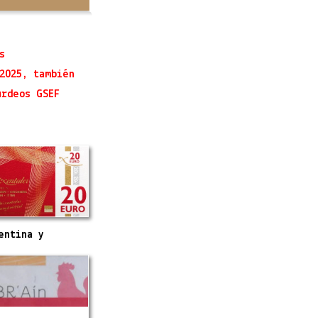
s
2025, también
urdeos GSEF
entina y