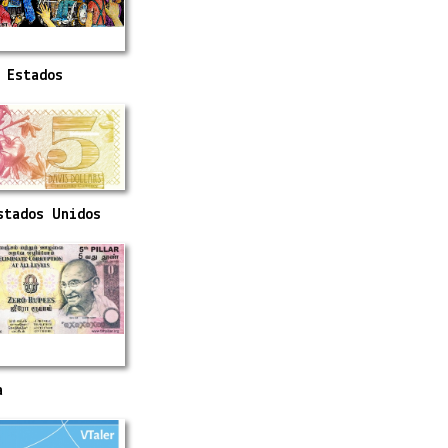
 Estados
stados Unidos
a