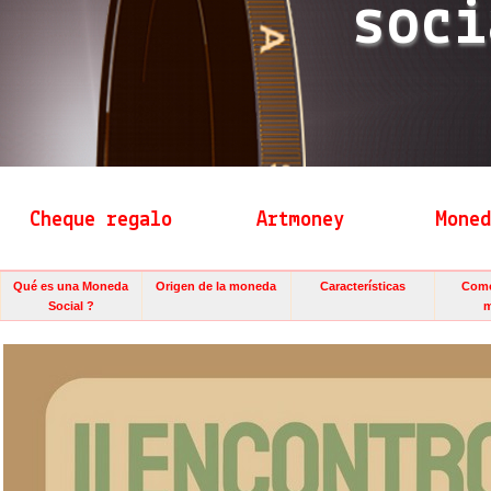
soci
Cheque regalo
Artmoney
Moned
Qué es una Moneda
Origen de la moneda
Características
Como
Social ?