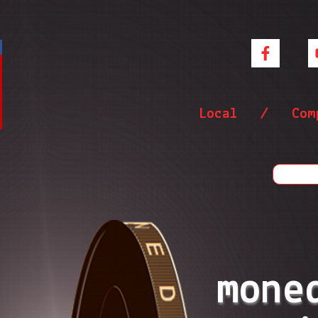
Local / Compl
moned